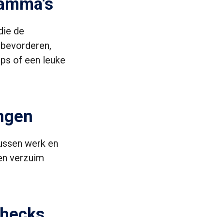
ramma's
die de
 bevorderen,
ps of een leuke
ingen
tussen werk en
 en verzuim
checks