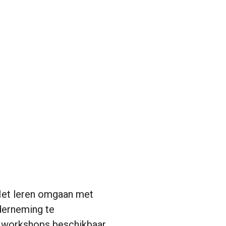
 Het leren omgaan met
derneming te
n workshops beschikbaar.