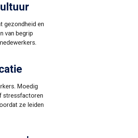
cultuur
at gezondheid en
en van begrip
 medewerkers.
catie
rkers. Moedig
 stressfactoren
oordat ze leiden