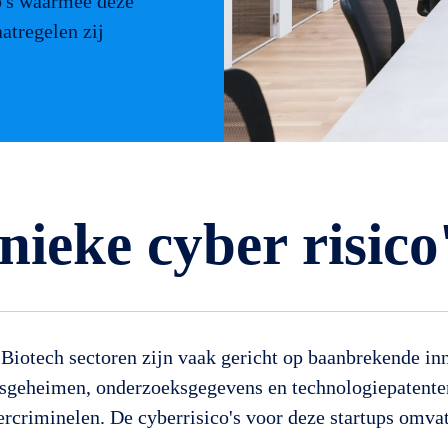
co's waarmee deze
atregelen zij
nieke cyber risico
 Biotech sectoren zijn vaak gericht op baanbrekende in
jfsgeheimen, onderzoeksgegevens en technologiepatenten
ercriminelen. De cyberrisico's voor deze startups omvat