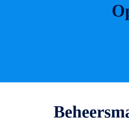
Op
Beheersma