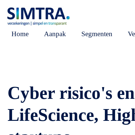
Ga
direct
naar
Home
Aanpak
Segmenten
Ve
de
hoofdinhoud
Cyber risico's e
LifeScience, Hig