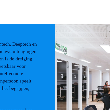
htech, Deeptech en
nieuwe uitdagingen.
n is de dreiging
wetsbaar voor
ntellectuele
npersoon speelt
j het begrijpen,