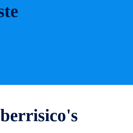
ste
errisico's