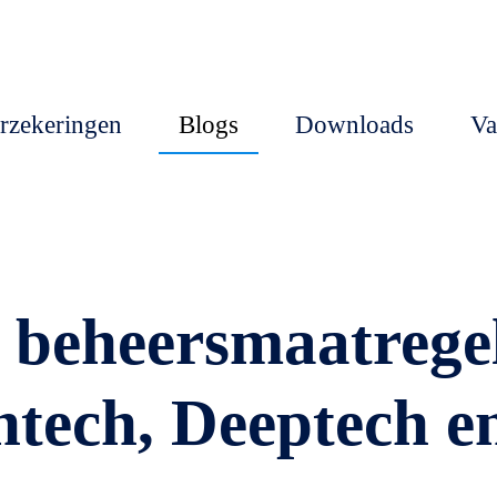
rzekeringen
Blogs
Downloads
Va
n beheersmaatrege
htech, Deeptech e