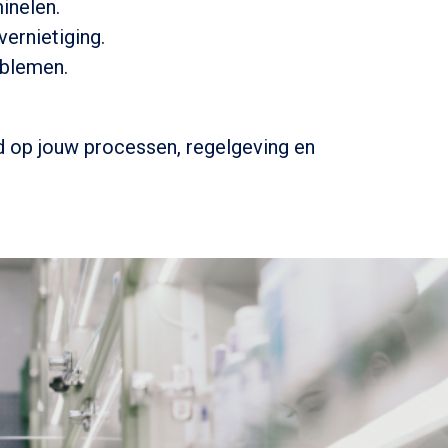
inelen.
ernietiging.
oblemen.
d op jouw processen, regelgeving en