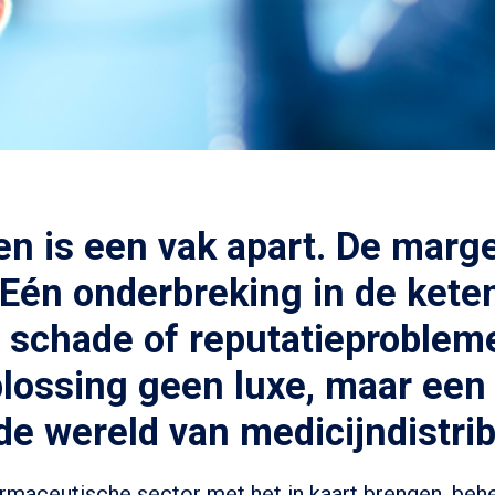
en is een vak apart. De marge
. Eén onderbreking in de keten
ële schade of reputatieproble
lossing geen luxe, maar een 
e wereld van medicijndistribu
armaceutische sector met het in kaart brengen, behe