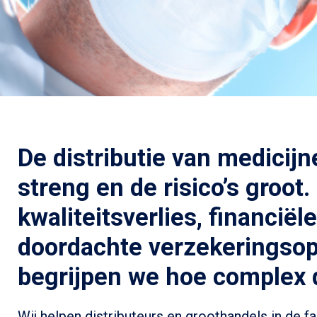
De distributie van medicijn
streng en de risico’s groot
kwaliteitsverlies, financi
doordachte verzekeringsop
begrijpen we hoe complex d
Wij helpen distributeurs en groothandels in de f