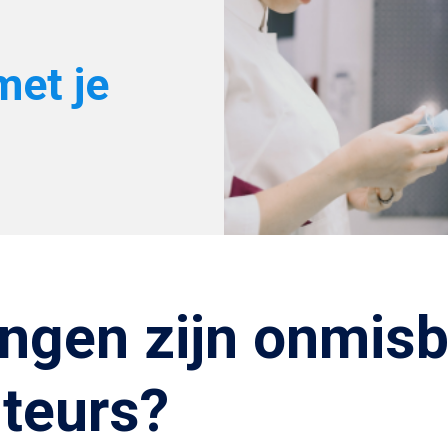
et je
ngen zijn onmisb
uteurs?