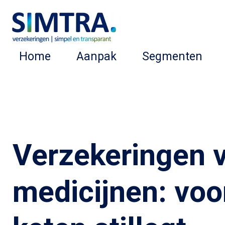
Ga
direct
naar
Home
Aanpak
Segmenten
de
hoofdinhoud
Verzekeringen v
medicijnen: voo