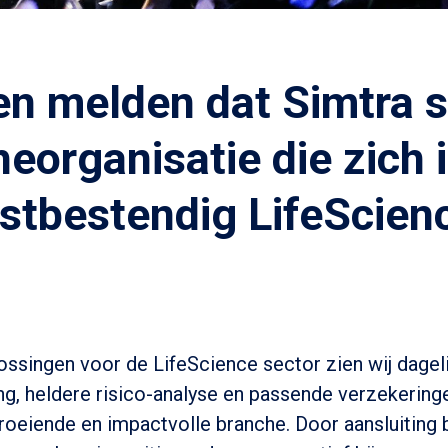
nen melden dat Simtra si
eorganisatie die zich i
mstbestendig LifeScie
ssingen voor de LifeScience sector zien wij dagelij
, heldere risico-analyse en passende verzekeringe
eiende en impactvolle branche. Door aansluiting bij