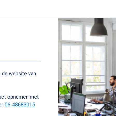
e
p de website van
tact opnemen met
aar
06-48683015