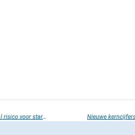
Twee jaar loon doorbetalen bij ziekte: een fataal risico voor startups? Zo kan het beter