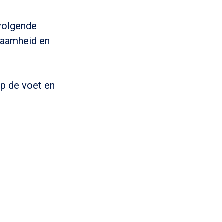
 volgende
zaamheid en
op de voet en