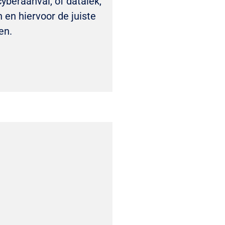
cyberaanval, of datalek,
n en hiervoor de juiste
en.