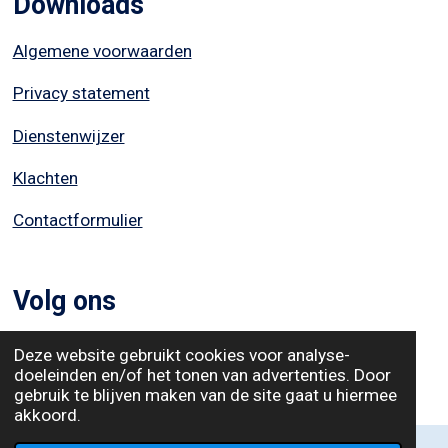
Downloads
Algemene voorwaarden
Privacy statement
Dienstenwijzer
Klachten
Contactformulier
Volg ons
Deze website gebruikt cookies voor analyse-
L
I
doeleinden en/of het tonen van advertenties. Door
gebruik te blijven maken van de site gaat u hiermee
i
n
akkoord.
n
s