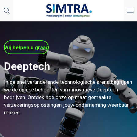
Ga
direct
naar
de
hoofdinhoud
Wij helpen u graag
Deeptech
In de snel veranderende technologische arena begrijpen
we de unieke behoeften van innovatieve Deeptech
bedrijven. Ontdek hoe
onze op maat gemaakte
verzekeringsoplossingen jouw onderneming weerbaar
maken.