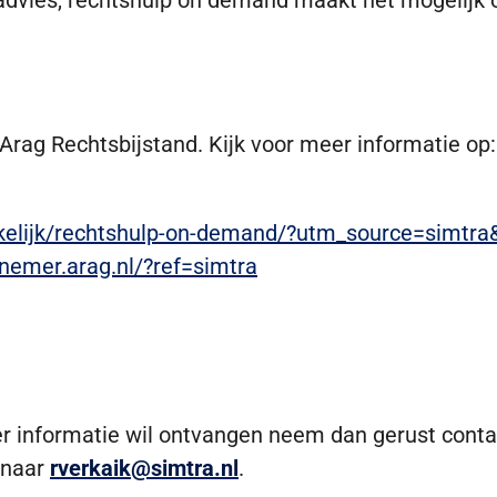
advies, rechtshulp on demand maakt het mogelijk om
rag Rechtsbijstand. Kijk voor meer informatie op:
akelijk/rechtshulp-on-demand/?utm_source=simt
nemer.arag.nl/?ref=simtra
eer informatie wil ontvangen neem dan gerust cont
 naar
rverkaik@simtra.nl
.