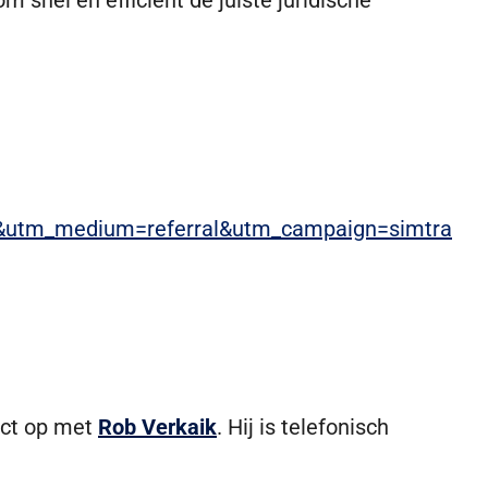
 snel en efficiënt de juiste juridische
ra&utm_medium=referral&utm_campaign=simtra
act op met
Rob Verkaik
. Hij is telefonisch