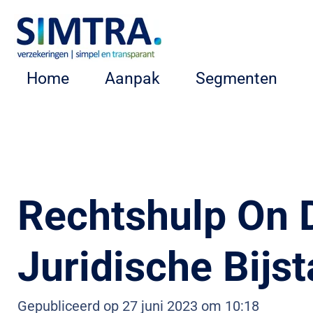
Ga
direct
naar
Home
Aanpak
Segmenten
de
hoofdinhoud
Rechtshulp On D
Juridische Bijs
Gepubliceerd op 27 juni 2023 om 10:18